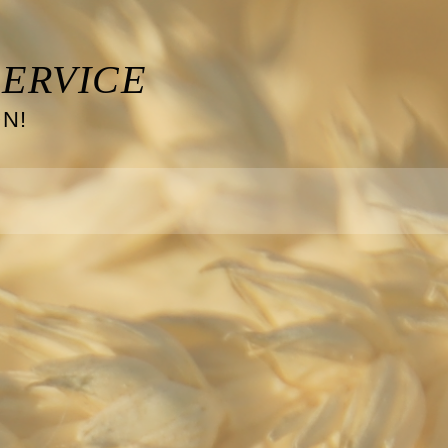
ERVICE
N!