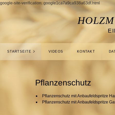
google-site-verification: google1ca7a9ca938a63df.html
HOLZM
E
STARTSEITE
VIDEOS
KONTAKT
DA
Pflanzenschutz
Pflanzenschutz mit Anbaufeldspritze H
Pflanzenschutz mit Anbaufeldspritze 